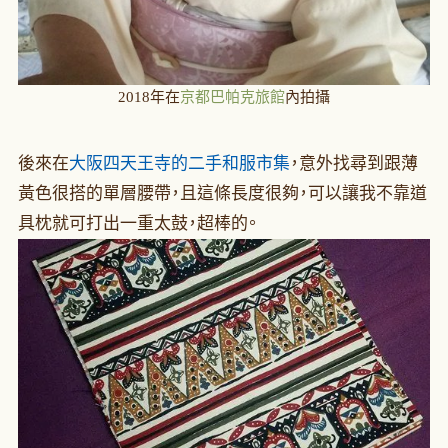
2018年在
京都巴帕克旅館
內拍攝
後來在
大阪四天王寺的二手和服市集
，意外找尋到跟薄
黃色很搭的單層腰帶，且這條長度很夠，可以讓我不靠道
具枕就可打出一重太鼓，超棒的。