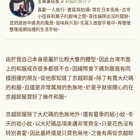
主筆兼站長
at
有貓的旅日子
喜歡一人旅行、書寫與拍攝，常在日本街角、古寺
小徑與和菓子的甜味之間，尋找貓咪出沒的蹤跡，
並把旅途中遇見的風景、滋味與片刻，先寫入旅遊手帳中，再慢慢
整理成網站裡的生活手帖。
由於我自己本身是屬於比較大隻的體型，因此台灣市面
上的和服成衣很多都很不合，因緣際會下遇到跟我有同
樣困擾的朋友，從他那知道了京越卸屋，除了有賣大尺碼
的和服，且還是非常萬用的色無地，於是乎就很開心的在
京越卸屋買好了幾件和服。
京越卸屋除了大尺碼的色無地外，還有夏季的絽小紋、冬
天的祫小紋，以大尺碼品項來講非常齊全，只是花色沒有
特別喜愛，因此最終還是只買色無地，之後有再從京越卸