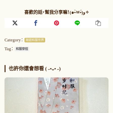
喜歡的話，幫我分享嘛！(๑•̀ㅂ•́)و✧
Category：
敞遊和服世界
Tag：
和服穿搭
也許你還會想看 ( ˶•ᴗ• ˶)