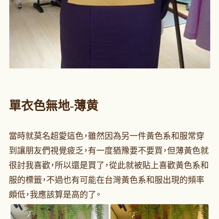
單衣
色無地-薄黄
當時就莫名超愛這色，雖然因為另一件黃色系和服常穿
到讓朋友們視覺疲乏，有一度猶豫要不要買，但薄黃色就
很討我喜歡，所以還是買了，從此就被貼上喜歡黃色系和
服的標籤，不過也有可能在台灣黃色系和服出現的頻率
頗低，我應該算是高的了。