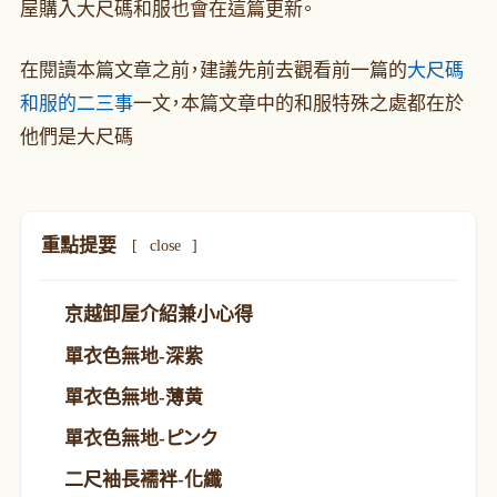
屋購入大尺碼和服也會在這篇更新。
在閱讀本篇文章之前，建議先前去觀看前一篇的
大尺碼
和服的二三事
一文，本篇文章中的和服特殊之處都在於
他們是大尺碼
重點提要
[
close
]
京越卸屋介紹兼小心得
單衣色無地-深紫
單衣色無地-薄黄
單衣色無地-ピンク
二尺袖長襦袢-化纖