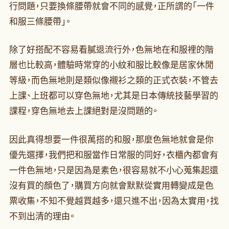
行問題，只要換條腰帶就會不同的感覺，正所謂的「一件
和服三條腰帶」。
除了好搭配不容易看膩退流行外，色無地在和服裡的階
層也比較高，體驗時常穿的小紋和服比較像是居家休閒
等級，而色無地則是類似像襯衫之類的正式衣裝，不管去
上課、上班都可以穿色無地，尤其是日本傳統技藝學習的
課程，穿色無地去上課絕對是沒問題的。
因此真得想要一件很萬搭的和服，那麼色無地就會是你
優先選擇，我們把和服當作日常服的同好，衣櫃內都會有
一件色無地，只是因為是素色，很容易就不小心蒐集起還
沒有買的顏色了，購買方向就會默默從實用轉變成是色
票收集，不知不覺越買越多，還只進不出，因為太實用，找
不到出清的理由。