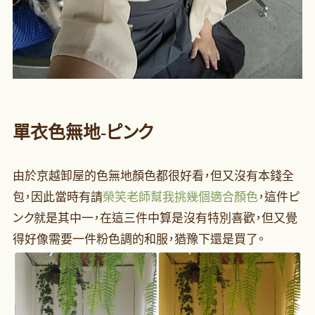
單衣
色無地-ピンク
由於京越卸屋的色無地顏色都很好看，但又沒有本錢全
包，因此當時有請
榮笑老師幫我挑幾個適合顏色
，這件ピ
ンク就是其中一，在這三件中算是沒有特別喜歡，但又覺
得好像需要一件粉色調的和服，猶豫下還是買了。