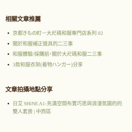
相關文章推薦
京都きもの町－大尺碼和服專門店系列 02
關於和服補正道具的二三事
和服體驗/採購前，關於大尺碼和服二三事
3款和服衣架(着物ハンガー)分享
文章拍攝地點分享
日艾 SHiNE A1-充滿空間布置巧思與浪漫氛圍的的
雙人套房 | 中西區