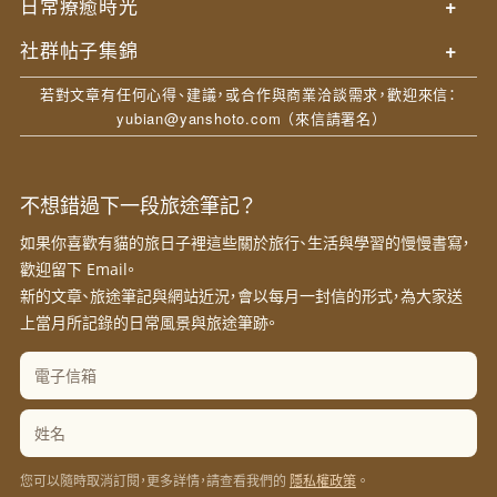
日常療癒時光
+
社群帖子集錦
+
若對文章有任何心得、建議，或合作與商業洽談需求，歡迎來信：
yubian@yanshoto.com
（來信請署名）
不想錯過下一段旅途筆記？
如果你喜歡有貓的旅日子裡這些關於旅行、生活與學習的慢慢書寫，
歡迎留下 Email。
新的文章、旅途筆記與網站近況，會以每月一封信的形式，為大家送
上當月所記錄的日常風景與旅途筆跡。
您可以隨時取消訂閱，更多詳情，請查看我們的
。
隱私權政策