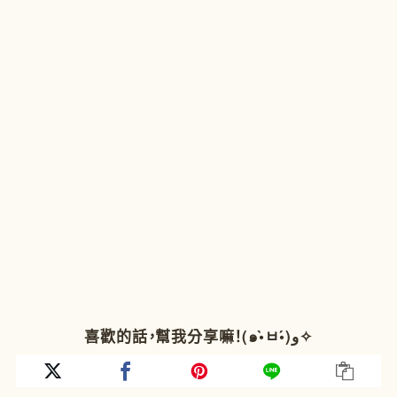
喜歡的話，幫我分享嘛！(๑•̀ㅂ•́)و✧