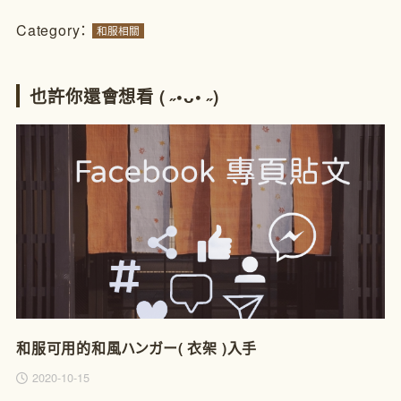
Category：
和服相關
也許你還會想看 ( ˶•ᴗ• ˶)
和服可用的和風ハンガー( 衣架 )入手
2020-10-15