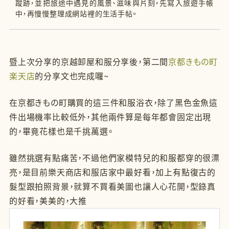
蹤跡，並把旅途中遇見的風景、滋味與片刻，先寫入旅遊手帳
中，再慢慢整理成網站裡的生活手帖。
暨上次分享的京越卸屋和服分享後，第二間
京都きもの町
楽天店
的分享文也完成囉~
在京都きもの町購買的這三件和服浴衣，除了黑色金魚這
件出場機率比較低外，其他兩件算是每年都會固定出現
的，畢竟花樣也是千挑萬選。
雖然挑選有點痛苦，不過他們家模特兒的和服都穿的很漂
亮，是目前樂天商店和服店家中最好看，加上有點復古的
髮型跟拍照背景，就算不買看美圖也讓人心花開，型錄真
的好看，美美的，大推