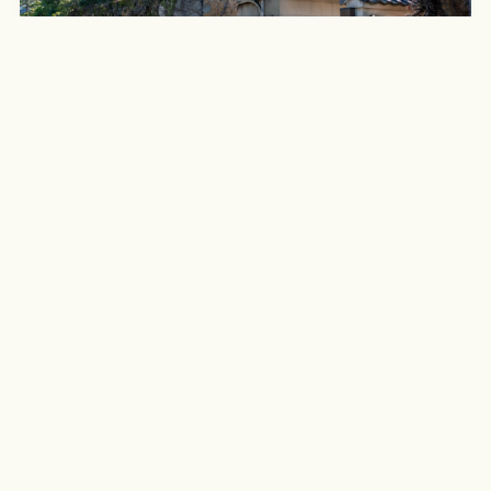
為了莫內《睡蓮》走進倉敷大原美術館，最後難忘的
卻是兒島虎次郎《朝顏》與館藏中的死亡題材畫作
2026-07-27
Holly
四國中國巡禮
日本自助漫遊