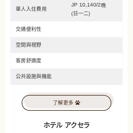
JP 10,140/2
晚
單人入住費用
(日一二)
交通便利性
空間與視野
客房舒適度
公共設施與機能
了解更多
ホテル アクセラ