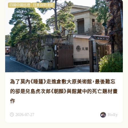
四國中國巡禮
日本自助漫遊
為了莫內《睡蓮》走進倉敷大原美術館，最後難忘
的卻是兒島虎次郎《朝顏》與館藏中的死亡題材畫
作
2026-07-27
Holly