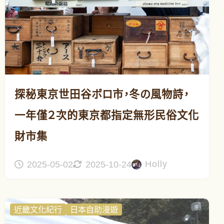
探秘東京世田谷ボロ市，冬の風物詩，
一年僅２次的東京都指定無形民俗文化
財市集
Holly
2025-05-02
2025-10-24
近畿文化紀行
日本自助漫遊