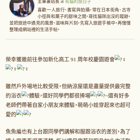
主筆兼站長
at
有貓的旅日子
喜歡一人旅行、書寫與拍攝，常在日本街角、古寺
小徑與和菓子的甜味之間，尋找貓咪出沒的蹤跡，
並把旅途中遇見的風景、滋味與片刻，先寫入旅遊手帳中，再慢慢
整理成網站裡的生活手帖。
榮幸獲邀前往參加新化高工 91 周年校慶園遊會
雖然戶外場地比較受限，但納涼屋還是盡量提供最完整
的浴衣
體驗，還好同學們都很捧場
~還有好多
老師們帶著自家小朋友來體驗，萌萌小娃穿起來也超可
愛的
魚魚編也有上台跟同學們講解和服跟浴衣的差別，為了