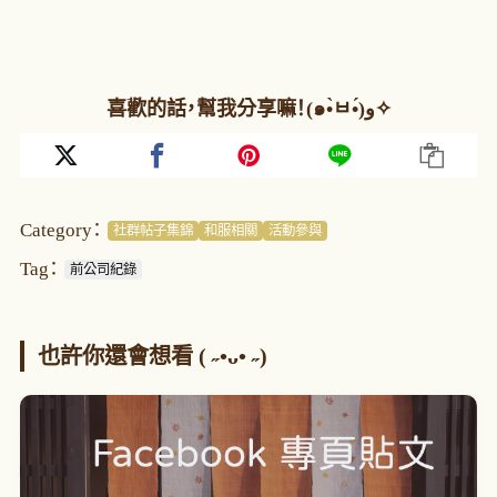
喜歡的話，幫我分享嘛！(๑•̀ㅂ•́)و✧
Category：
社群帖子集錦
和服相關
活動參與
Tag：
前公司紀錄
也許你還會想看 ( ˶•ᴗ• ˶)