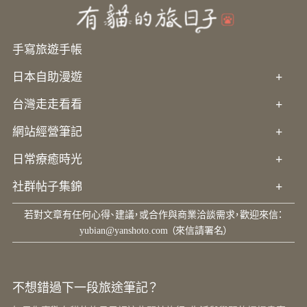
手寫旅遊手帳
日本自助漫遊
+
台灣走走看看
+
網站經營筆記
+
日常療癒時光
+
社群帖子集錦
+
若對文章有任何心得、建議，或合作與商業洽談需求，歡迎來信：
yubian@yanshoto.com
（來信請署名）
不想錯過下一段旅途筆記？