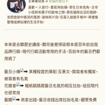
主筆兼站長
at
有貓的旅日子
喜歡一人旅行、書寫與拍攝，常在日本街角、古寺
小徑與和菓子的甜味之間，尋找貓咪出沒的蹤跡，
並把旅途中遇見的風景、滋味與片刻，先寫入旅遊手帳中，再慢慢
整理成網站裡的生活手帖。
本來是去聽歷史講座，聽完後覺得這根本是百年前自我
品牌行銷，現代行銷活動常用的手法，百前年的藝旦們都
用過了
藝旦小傳
某種程度的業配/互惠文，撰寫者有獨家，
被寫者有名氣
花選會
報紙銷路跟藝旦名氣的相互拉抬，這招現代
也很常用
藝閣
商家出錢，藝旦收錢出席拉抬名氣，觀眾免費