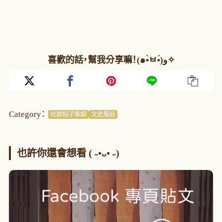
喜歡的話，幫我分享嘛！(๑•̀ㅂ•́)و✧
Category：
社群帖子集錦
文史風俗
也許你還會想看 ( ˶•ᴗ• ˶)