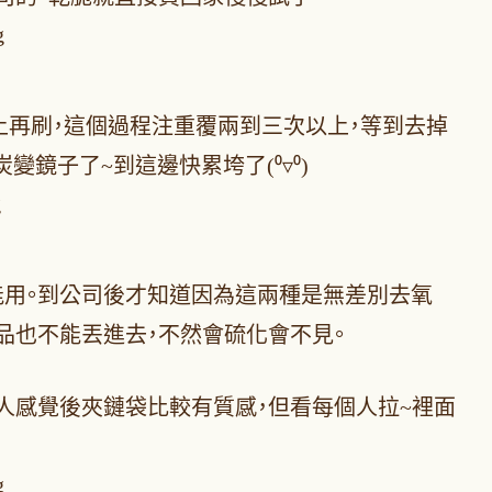
噴上再刷，這個過程注重覆兩到三次以上，等到去掉
炭變鏡子了~到這邊快累垮了(⁰▿⁰)
能用。到公司後才知道因為這兩種是無差別去氧
品也不能丟進去，不然會硫化會不見。
人感覺後夾鏈袋比較有質感，但看每個人拉~裡面