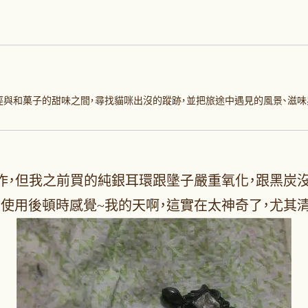
徑與和菓子的甜味之間，尋找貓咪出沒的蹤跡，並把旅途中遇見的風景、滋味
作，但我之前買的純銀耳環跟墬子嚴重氧化，跟黑炭沒
，使用後頓時感覺~我的天啊，這實在太神奇了，尤其