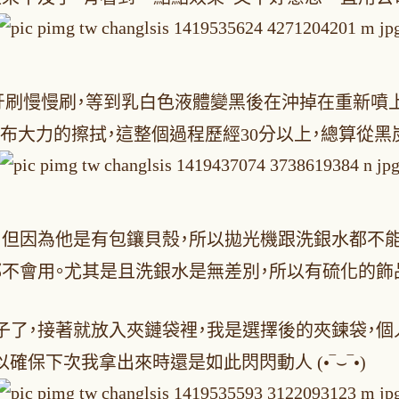
後再用牙刷慢慢刷，等到乳白色液體變黑後在沖掉在重新
 拭銀布大力的擦拭，這整個過程歷經30分以上，總算從黑
，但因為他是有包鑲貝殼，所以拋光機跟洗銀水都不
都不會用。尤其是且洗銀水是無差別，所以有硫化的飾
子了，接著就放入夾鏈袋裡，我是選擇後的夾鍊袋，個
以確保下次我拿出來時還是如此閃閃動人 (•‾⌣‾•)