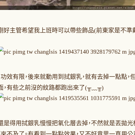
剛好主管希望我上班時可以帶些飾品(前東家是不準戴
功效有限，後來就動用到拭銀乳，就有去掉一點點，
，有些之前沒的紋路都跑出來了(╥﹏╥)
還是得用拭銀乳慢慢把氧化層去掉，不然就是丟拋光
經來不及了。有看到一點點效果，又不好意思一直用公