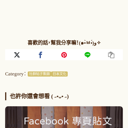
喜歡的話，幫我分享嘛！(๑•̀ㅂ•́)و✧
Category：
社群帖子集錦
日本文化
也許你還會想看 ( ˶•ᴗ• ˶)