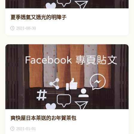
夏季透氣又透光的明障子
2021-08-30
爽快屋日本茶送的お年賀茶包
2021-01-01