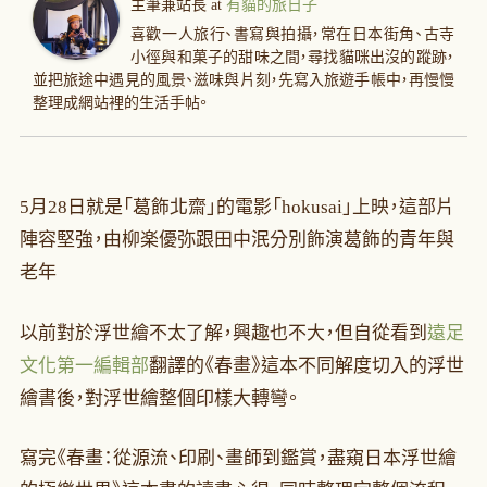
主筆兼站長
at
有貓的旅日子
喜歡一人旅行、書寫與拍攝，常在日本街角、古寺
小徑與和菓子的甜味之間，尋找貓咪出沒的蹤跡，
並把旅途中遇見的風景、滋味與片刻，先寫入旅遊手帳中，再慢慢
整理成網站裡的生活手帖。
5月28日就是「葛飾北齋」的電影「hokusai」上映，這部片
陣容堅強，由柳楽優弥跟田中泯分別飾演葛飾的青年與
老年
以前對於浮世繪不太了解，興趣也不大，但自從看到
遠足
文化第一編輯部
翻譯的《春畫》這本不同解度切入的浮世
繪書後，對浮世繪整個印樣大轉彎。
寫完《春畫：從源流、印刷、畫師到鑑賞，盡窺日本浮世繪