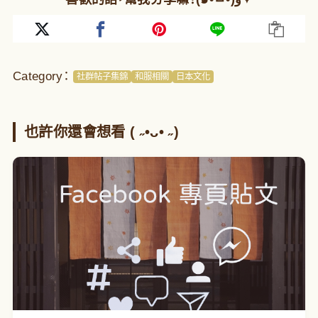
Category：
社群帖子集錦
和服相關
日本文化
也許你還會想看 ( ˶•ᴗ• ˶)