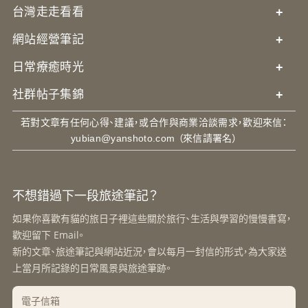
台灣走走看看
+
網站經營筆記
+
日常療癒時光
+
社群帖子集錦
+
若對文章有任何心得、建議，或合作與商業洽談需求，歡迎來信：
yubian@yanshoto.com
（來信請署名）
不想錯過下一段旅途筆記？
如果你喜歡有貓的旅日子裡這些關於旅行、生活與學習的慢慢書寫，
歡迎留下 Email。
新的文章、旅途筆記與網站近況，會以每月一封信的形式，為大家送
上當月所記錄的日常風景與旅途筆跡。