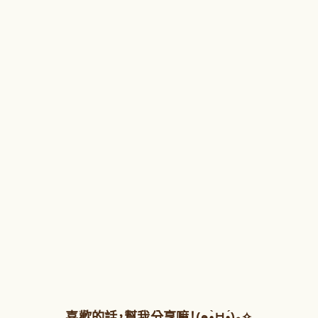
喜歡的話，幫我分享嘛！(๑•̀ㅂ•́)و✧