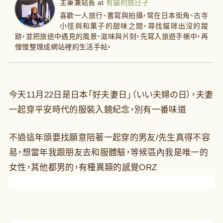
主筆兼站長
at
有貓的旅日子
喜歡一人旅行、書寫與拍攝，常在日本街角、古寺
小徑與和菓子的甜味之間，尋找貓咪出沒的蹤
跡，並把旅途中遇見的風景、滋味與片刻，先寫入旅遊手帳中，再
慢慢整理成網站裡的生活手帖。
今天11月22日是日本「好夫妻日」（いい夫婦の日），夫妻
一起穿平安時代的服裝入鏡紀念，別有一番味道
不過這年頭要找願意陪著一起穿的男友/先生真得不容
易，想當年我跟朋友去和服體驗，等候區內我是唯一的
女性，其他都男的，有種異類的感覺ORZ