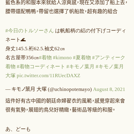
藍色系的和服本來就給人涼爽感，現在又添加了船上去，
腰帶還配鴨鴨，帶留也選擇了帆船款，超有趣的組合
#今日のトルソーさん
は帆船柄の絽の付下げコーディ
ネート🌊
身丈145.5.裄62.5.袖丈62㎝
名古屋帯356㎝
#着物
#kimono
#夏着物
#アンティーク
着物
#着物コーディネート
#キモノ葉月
#キモノ葉月
大塚
pic.twitter.com/11RUecDAXZ
— キモノ葉月 大塚 (@uchinopotemayo)
August 8, 2021
這件好有古中國的朝廷命婦翟衣的風範，感覺穿起來會
很有氣勢，展翅的鳥兒好精緻，藝術品等級的和服。
あ、どーも