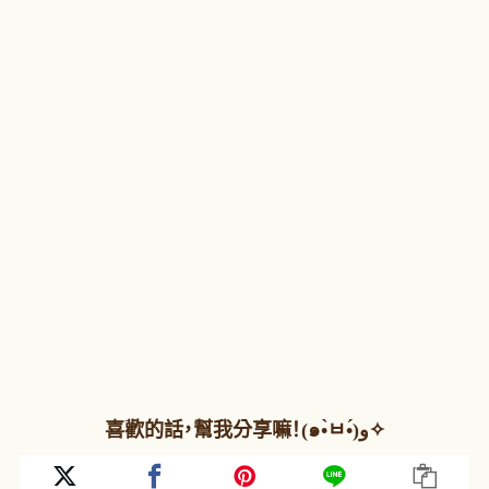
喜歡的話，幫我分享嘛！(๑•̀ㅂ•́)و✧