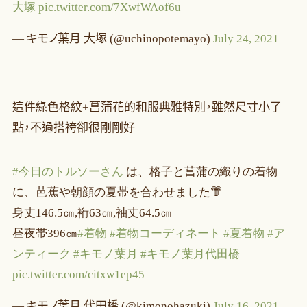
大塚
pic.twitter.com/7XwfWAof6u
— キモノ葉月 大塚 (@uchinopotemayo)
July 24, 2021
這件綠色格紋+菖蒲花的和服典雅特別，雖然尺寸小了
點，不過搭袴卻很剛剛好
#今日のトルソーさん
は、格子と菖蒲の織りの着物
に、芭蕉や朝顔の夏帯を合わせました👘
身丈146.5㎝,裄63㎝,袖丈64.5㎝
昼夜帯396㎝
#着物
#着物コーディネート
#夏着物
#ア
ンティーク
#キモノ葉月
#キモノ葉月代田橋
pic.twitter.com/citxw1ep45
— キモノ葉月 代田橋 (@kimonohazuki)
July 16, 2021