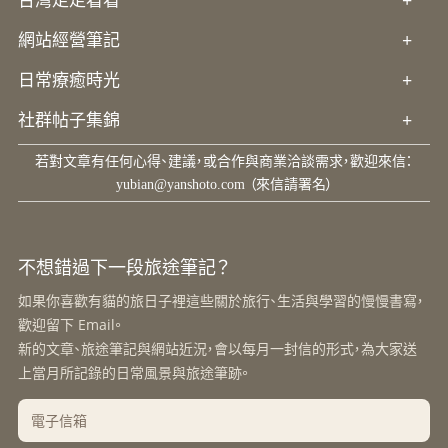
台灣走走看看
+
網站經營筆記
+
日常療癒時光
+
社群帖子集錦
+
若對文章有任何心得、建議，或合作與商業洽談需求，歡迎來信：
yubian@yanshoto.com
（來信請署名）
不想錯過下一段旅途筆記？
如果你喜歡有貓的旅日子裡這些關於旅行、生活與學習的慢慢書寫，
歡迎留下 Email。
新的文章、旅途筆記與網站近況，會以每月一封信的形式，為大家送
上當月所記錄的日常風景與旅途筆跡。