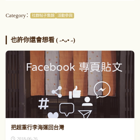
Category：
社群帖子集錦
活動參與
也許你還會想看 ( ˶•ᴗ• ˶)
把超重行李海運回台灣
2018-06-26