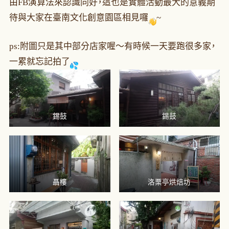
由FB演算法來認識同好，這也是實體活動最大的意義期
待與大家在臺南文化創意園區相見囉
~
ps:附圖只是其中部分店家喔～有時候一天要跑很多家，
一累就忘記拍了
錫鼓
錫鼓
聶樓
洛栗亭烘焙坊