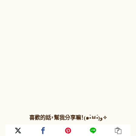
喜歡的話，幫我分享嘛！(๑•̀ㅂ•́)و✧