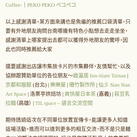
Coffee-
｜
PEKO
PEKO ぺコぺコ
以上感謝清單，某方面來講也是魚編的推薦口袋清單，只
要有外地朋友詢問台南哪邊有特色小點想去走走坐坐，
感謝清單上哪家提出去都可以獲得外地朋友的驚呼，因
此也同時推薦給大家
還要感謝出店讓市集放卡片的市集夥伴，友情幫忙、以及
協辦跟贊助單位的各位朋友～
啟瀛居
Inn
-itiate Tainan
|
京都
和服
館
(台北) |
樂樂屋
|
珊
竹
製作所
|
仙彡 Sian Sian
Art Space
| 洛栗亭烘焙坊 |
爽快屋日本茶
(嘉義) |
萩豆乳
拉麵
（高雄） |
TIL space – 語言交流空間
期待透過這次在不同單位放置宣傳卡，能讓更多人知道
這場活動，進而可以達到更多的相互交流，而不是只是藉