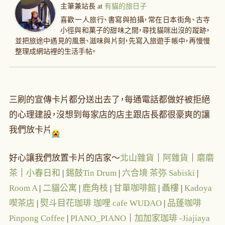
主筆兼站長
at
有貓的旅日子
喜歡一人旅行、書寫與拍攝，常在日本街角、古寺
小徑與和菓子的甜味之間，尋找貓咪出沒的蹤跡，
並把旅途中遇見的風景、滋味與片刻，先寫入旅遊手帳中，再慢慢
整理成網站裡的生活手帖。
三刷的宣傳卡片都分送出去了，每通電話都做好被拒絕
的心理建設，沒想到每家店的店主跟店長都很豪爽的讓
我們放卡片
好心讓我們放置卡片的店家～
北山雜貨
｜
阿
雜貨
｜
磨磨
茶
｜
小春日和
|
錫鼓
Tin
Drum
|
六合
境
茶弥 Sabiski
|
Room
A
|
二貓公寓
|
鹿角
枝
|
甘
單
咖啡館
|
聶樓
|
Kadoya
喫茶店
|
熨斗目花珈琲 珈哩 cafe WUDAO
|
品蓬咖啡
Pinpong Coffee
|
PIANO_PIANO
｜
加加家珈琲 -Jiajiaya