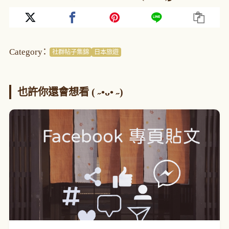
Category：
社群帖子集錦
日本旅遊
也許你還會想看 ( ˶•ᴗ• ˶)