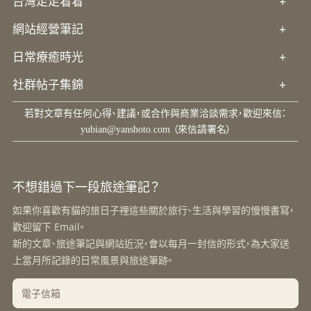
台灣走走看看
+
網站經營筆記
+
日常療癒時光
+
社群帖子集錦
+
若對文章有任何心得、建議，或合作與商業洽談需求，歡迎來信：
yubian@yanshoto.com
（來信請署名）
不想錯過下一段旅途筆記？
如果你喜歡有貓的旅日子裡這些關於旅行、生活與學習的慢慢書寫，
歡迎留下 Email。
新的文章、旅途筆記與網站近況，會以每月一封信的形式，為大家送
上當月所記錄的日常風景與旅途筆跡。