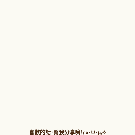
喜歡的話，幫我分享嘛！(๑•̀ㅂ•́)و✧