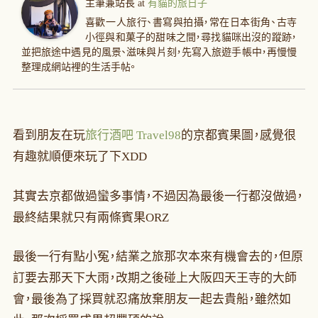
主筆兼站長
at
有貓的旅日子
喜歡一人旅行、書寫與拍攝，常在日本街角、古寺
小徑與和菓子的甜味之間，尋找貓咪出沒的蹤跡，
並把旅途中遇見的風景、滋味與片刻，先寫入旅遊手帳中，再慢慢
整理成網站裡的生活手帖。
看到朋友在玩
旅行酒吧 Travel98
的京都賓果圖，感覺很
有趣就順便來玩了下XDD
其實去京都做過蠻多事情，不過因為最後一行都沒做過，
最終結果就只有兩條賓果ORZ
最後一行有點小冤，結業之旅那次本來有機會去的，但原
訂要去那天下大雨，改期之後碰上大阪四天王寺的大師
會，最後為了採買就忍痛放棄朋友一起去貴船，雖然如