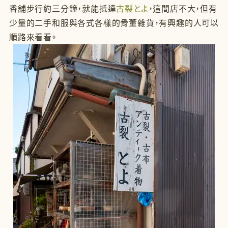
香舖步行約三分鐘，就能抵達
古裂とよ
，這間店不大，但有
少量的二手和服與各式各樣的骨董雜貨，有興趣的人可以
順路來看看。