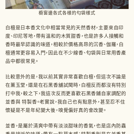
櫥窗邊各式各樣的匂袋樣式
白檀是日本香文化中相當常見的天然香材，主要來自印
度、印尼等地，帶有溫和的木質甜香，也是許多人接觸和
香時最早認識的味道，相較於價格高昂的沉香、伽羅，白
檀通常更容易入門，因此在不少線香、匂袋與日常用香產
品中都很常見。
比較意外的是，我以前其實非常喜歡白檀，但這次不論是
在薰玉堂，還是在石黑香舖試聞時，白檀反而都沒有特別
打中我，較之下，我這次反而更喜歡石黑香鋪自家調配的
並香與 特製香。老實說，我自己也有點意外，甚至忍不住
懷疑是不是年紀變大後，嗅覺偏好真的會改變。
並香，是屬於清爽中帶有淡淡甜味的香氣，也是店內防蟲
香最接近的味道，帶有一點草本感；特製香則是在並香基