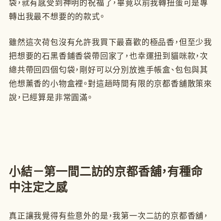
袋，就有感受到神明的祝福了，畢竟以前我轉扭蛋可是專
轉出我最不想要的的款式。
雖然這次荷包沒有允許我買下最喜歡的極品香，但至少我
把想要的石黑香鋪香袋帶回家了，也幸運扭到貓咪款，次
總共帶回四個匂袋，剛好可以分別放進手帳盒、包包與其
他想薰香的小物盒裡。對這趟時間有限的京都香舖散策來
說，已經算是非常圓滿。
小結－第一間二訪的京都香舖，有種命
中注定之感
真正讓我覺得有些意外的是，我第一次二訪的京都香舖，