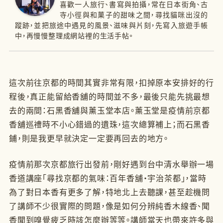
喜歡一人旅行、書寫與拍攝，常在日本街角、古
寺小徑與和菓子的甜味之間，尋找貓咪出沒的
蹤跡，並把旅途中遇見的風景、滋味與片刻，先寫入旅遊手帳
中，再慢慢整理成網站裡的生活手帖。
這次前往京都的時間其實非常有限，扣掉原本安排好的行
程後，真正能留給香舖的時間並不多，最後只能先挑最想
去的兩間：石黑香舖與薰玉堂本店。薰玉堂是疫情前京都
香舖巡禮時不小心錯過的遺珠，這次總算補上；而石黑香
鋪，則是我更早就決定一定要再回去的地方。
疫情前那次京都旅行出發前，剛好遇到台中清水舉辦一場
香道講座「尋找京都的氣味：百年香舖・宇治茶都」，當時
為了對日本香有更多了解，特地北上去聽課，甚至趁機問
了講師不少很實際的問題，像是如何分辨純香木線香、聞
香聞到嗅覺疲乏時該怎麼辦等等。講師當天也帶來許多與