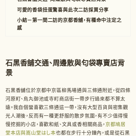
可愛的香袋扭蛋驚喜與此次二訪採買分享
小結－第一間二訪的京都香舖，有種命中注定之
感
石黑香舖交通、周邊散與匂袋專賣店背
景
石黑香舖位於京都中京區柳馬場通與三條通附近，從四條
河原町、烏丸御池或寺町商店街一帶步行過來都不算太
遠。我自個蠻喜歡三條通這一帶，沒有大型百貨與密集觀
光人潮後，反而有一種更舒服的散步氛圍，有不少值得慢
慢挖掘的小店，喜歡和紙、文具或香相關商品，
京都鳩居
堂本店與嵩山堂はし本
也都在步行十分鐘內，或是從石黑