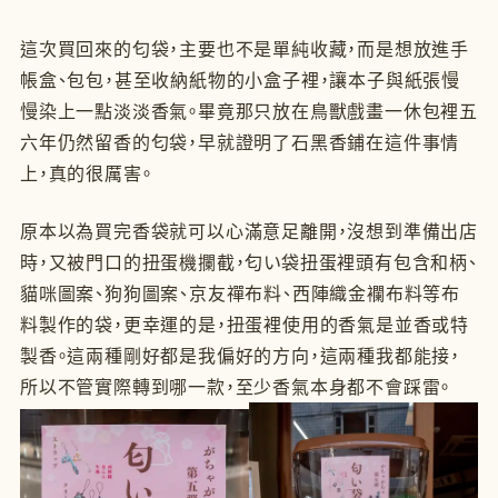
這次買回來的匂袋，主要也不是單純收藏，而是想放進手
帳盒、包包，甚至收納紙物的小盒子裡，讓本子與紙張慢
慢染上一點淡淡香氣。畢竟那只放在鳥獸戲畫一休包裡五
六年仍然留香的匂袋，早就證明了石黑香鋪在這件事情
上，真的很厲害。
原本以為買完香袋就可以心滿意足離開，沒想到準備出店
時，又被門口的扭蛋機攔截，匂い袋扭蛋裡頭有包含和柄、
貓咪圖案、狗狗圖案、京友禪布料、西陣織金襴布料等布
料製作的袋，更幸運的是，扭蛋裡使用的香氣是並香或特
製香。這兩種剛好都是我偏好的方向，這兩種我都能接，
所以不管實際轉到哪一款，至少香氣本身都不會踩雷。