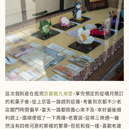
這次我則是在逛完
京都掘九來堂
，拿完預定的從嘯月預訂
的和菓子後，從上京區一路趕到這邊，考量到京都不少老
店關門時間偏早，當天一路都很擔心來不及，幸好最後順
利趕上，還順便逛了一下周邊。老實說，這條三條通一雖
然沒有四條河原町那樣的繁華，但若和我一樣，喜歡老建