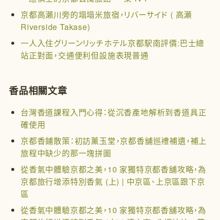
京都高瀨川旁的塌塌米旅宿，リバーサイド ( 高瀬
Riverside Takase)
一人入住グリーンリッチホテル京都駅南評價:巴士總
站正對面，交通便利但設施表現普通
香品相關文章
台灣香道課程入門心得：從沉香產地解析到香道具正
確使用
京都香鋪散策：初訪薰玉堂，京都香舖巡禮補遺，補上
旅程中缺少的那一塊拼圖
從香氣中體驗京都之美，10 家獨特京都香舖攻略，為
京都旅行增添特別香氣 (上) | 中京區、上京區跟下京
區
從香氣中體驗京都之美，10 家獨特京都香舖攻略，為