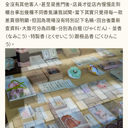
全沒有其他客人，甚至是進門後，店員才從店內慢慢走到
櫃台拿出幾種不同香氣讓我試聞。當下其實只覺得每一款
差異很明顯，但因為現場沒有特別記下名稱，回台後重新
查資料，大致可分為四種，分別為白檀（びゃくだん）、 並香
（なみこう）、特製香（とくせいこう）跟極品香（ごくひんこ
う）。