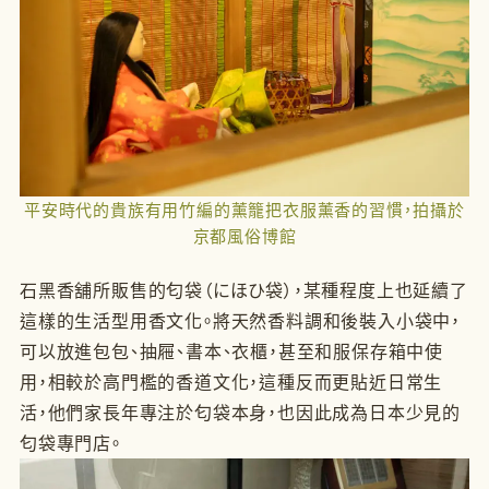
平安時代的貴族有用竹編的薰籠把衣服薰香的習慣，拍攝於
京都風俗博館
石黑香舖所販售的匂袋（にほひ袋），某種程度上也延續了
這樣的生活型用香文化。將天然香料調和後裝入小袋中，
可以放進包包、抽屜、書本、衣櫃，甚至和服保存箱中使
用，相較於高門檻的香道文化，這種反而更貼近日常生
活，他們家長年專注於匂袋本身，也因此成為日本少見的
匂袋專門店。