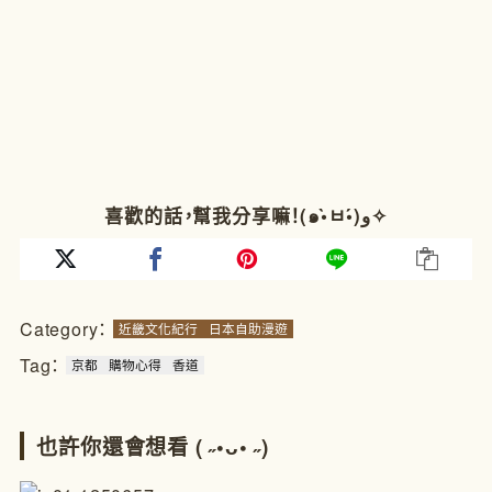
喜歡的話，幫我分享嘛！(๑•̀ㅂ•́)و✧
Category：
近畿文化紀行
日本自助漫遊
Tag：
京都
購物心得
香道
也許你還會想看 ( ˶•ᴗ• ˶)