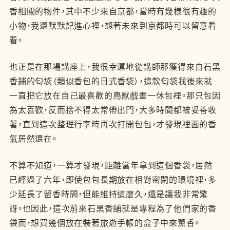
香相關的物件，其中不少來自京都，當時有幾樣很有趣的
小物，我還默默記進心裡，想著未來到京都時可以留意看
看。
也正是在那場講座上，我很幸運地從講師那獲得來自石黑
香鋪的匂袋（類似香包的日式香袋），這款匂袋我後來就
一直把它放在自己最喜歡的鳥獸戲畫一休包裡。那只包因
為太喜歡，反而捨不得太常帶出門，大多時間都被妥善收
著，直到這次整理行李時再次打開包包，才發現裡面的香
氣居然還在。
不算不知道，一算才發現，距離當年拿到這個香袋，居然
已經過了六年，即使包包長期放在相對密閉的環境裡，多
少延長了留香時間，但能維持這麼久，還是讓我非常驚
訝。也因此，這次前來石黑香舖就是專程為了他們家的香
袋而，想買幾個放在裝著旅遊手帳的盒子中來薰香。