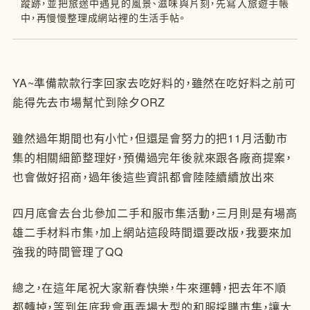
蹤跡，並把旅途中遇見的風景、滋味與片刻，先寫入旅遊手帳
中，再慢慢整理成網站裡的生活手帖。
YA~準備款款行李回家去吃好料的，雖然在吃好料之前可
能得先去市場幫忙到除夕ORZ
雖然過年期間也有小忙，但還是會努力的把11月活動市
集的相關細節整理好，預備過完年後就來跟各廠商提案，
也會做好招商，過年後這些資訊都會陸陸續續放出來
四月底會去台北參加二手和服市集活動，三月則是有場高
雄二手材料市集，加上網站這段時間還要改版，我要來加
強我的時間管理了QQ
總之，在這年尾祝大家新春快樂，牛來運轉，把去年不順
都轉掉，等到年底我會再弄場大型的和服採購市集，讓大