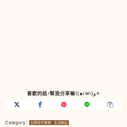
喜歡的話，幫我分享嘛！(๑•̀ㅂ•́)و✧
Category：
社群帖子集錦
生活雜記