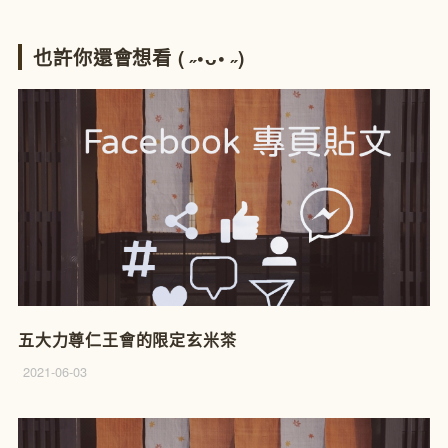
也許你還會想看 ( ˶•ᴗ• ˶)
五大力尊仁王會的限定玄米茶
2021-06-03