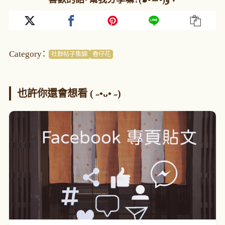
Category：
社群帖子集錦
春仔花
也許你還會想看 ( ˶•ᴗ• ˶)