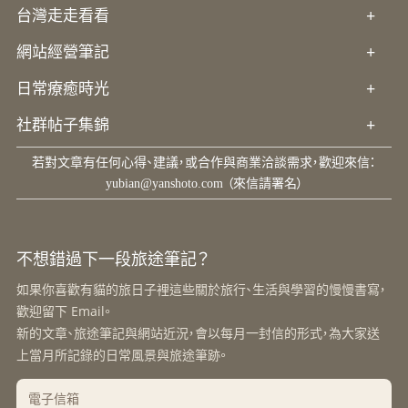
台灣走走看看
+
網站經營筆記
+
日常療癒時光
+
社群帖子集錦
+
若對文章有任何心得、建議，或合作與商業洽談需求，歡迎來信：
yubian@yanshoto.com
（來信請署名）
不想錯過下一段旅途筆記？
如果你喜歡有貓的旅日子裡這些關於旅行、生活與學習的慢慢書寫，
歡迎留下 Email。
新的文章、旅途筆記與網站近況，會以每月一封信的形式，為大家送
上當月所記錄的日常風景與旅途筆跡。