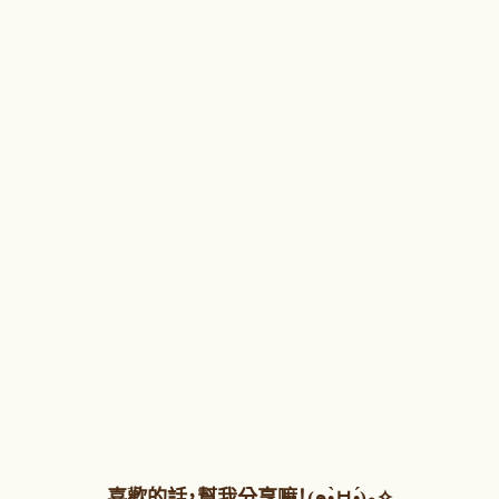
喜歡的話，幫我分享嘛！(๑•̀ㅂ•́)و✧