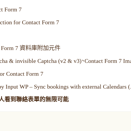
 Form 7
n for Contact Form 7
t Form 7 資料庫附加元件
visible Captcha (v2 & v3)、Contact Form 7 Ima
ontact Form 7
WP – Sync bookings with external Calendars (.
之多，讓人看到聯絡表單的無限可能