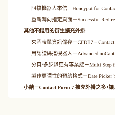
阻擋機器人來信－Honeypot for Contact
重新轉向指定頁面－Successful Redirectio
其他不錯用的衍生擴充外掛
來函表單資訊儲存－CFDB7 – Contac
用認證碼擋機器人－Advanced noCaptcha & in
分頁/多步驟更有專業感－Multi Step for C
製作更彈性的預約格式－Date Picker by Input 
小結－Contact Form 7 擴充外掛