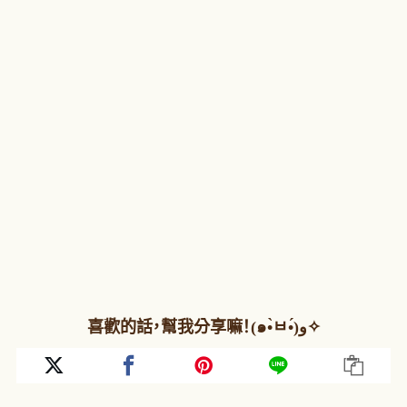
喜歡的話，幫我分享嘛！(๑•̀ㅂ•́)و✧