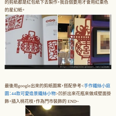
的剪紙都是紅包紙下去製作，我自個要用才會用紅棗色
的星幻紙。
最後用google出來的剪紙圖案，搭配參考<
手作鐵絲小庭
園：44款可愛造景鐵絲小物
>凹折出來花瓶來做成壁面掛
飾，插入桃花枝，作為門市裝飾的 END~