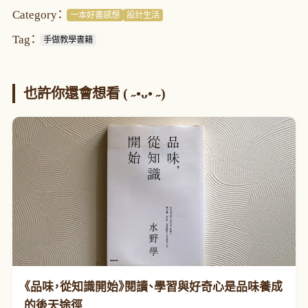
Category：
一本好書感想
設計生活
Tag：
手做教學書籍
也許你還會想看 ( ˶•ᴗ• ˶)
《品味，從知識開始》閱讀、學習與好奇心是品味養成
的後天途徑