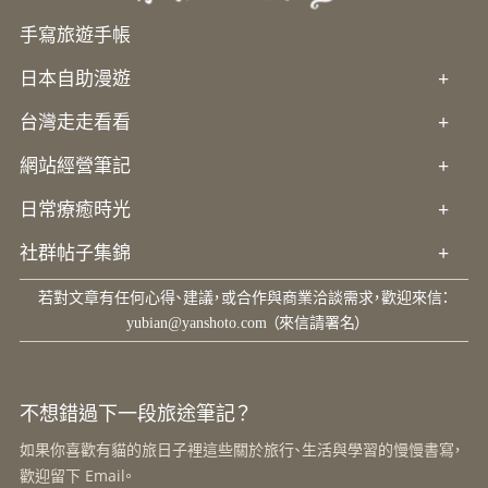
手寫旅遊手帳
日本自助漫遊
+
台灣走走看看
+
網站經營筆記
+
日常療癒時光
+
社群帖子集錦
+
若對文章有任何心得、建議，或合作與商業洽談需求，歡迎來信：
yubian@yanshoto.com
（來信請署名）
不想錯過下一段旅途筆記？
如果你喜歡有貓的旅日子裡這些關於旅行、生活與學習的慢慢書寫，
歡迎留下 Email。