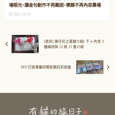
場眼光，讓金句創作不再艱困，標題不再內容農場
2021-10-16
[資訊] 春仔花之基礎介紹( 下 )~內含 3
種線材與 12 款 15 隻介紹
DIY 打造專屬的眼影腮紅彩妝盤