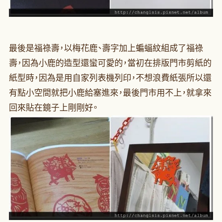
最後是福祿壽，以梅花鹿、壽字加上蝙蝠紋組成了福祿
壽，因為小鹿的造型還蠻可愛的，當初在排版門市剪紙的
紙型時，因為是用自家列表機列印，不想浪費紙張所以還
有點小空間就把小鹿給塞進來，最後門市用不上，就拿來
回來貼在鏡子上剛剛好。