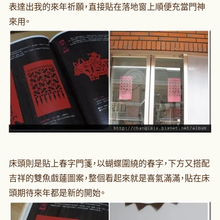
表達出我的來年祈願，直接貼在落地窗上順便充當門神
來用。
床頭則是貼上春字門箋，以蝴蝶圍繞的春字，下方又搭配
吉祥的雙魚戲蓮圖案，整個看起來就是喜氣滿滿，貼在床
頭期待來年都是新的開始。