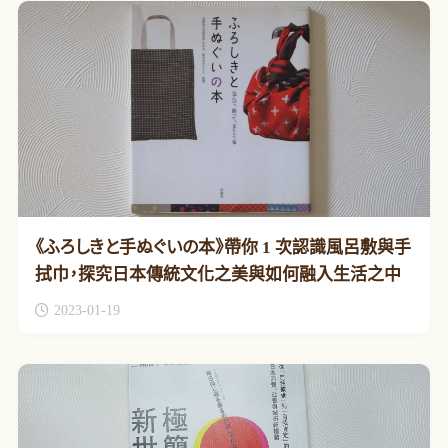
《ふろしきと手ぬぐいの本》帶你 1 次認識風呂敷與手
拭巾，探究日本傳統文化之美與如何融入生活之中
2023-01-19