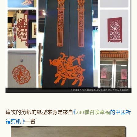
這次的剪紙的紙型來源是來自
《
240種召喚幸福
的中國祈
福剪紙
》
一書