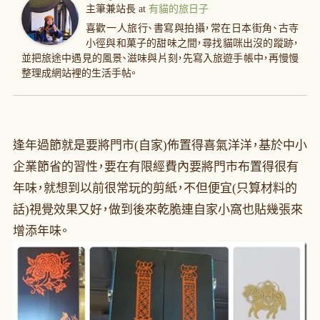
主筆兼站長
at
有貓的旅日子
喜歡一人旅行、書寫與拍攝，常在日本街角、古寺
小徑與和菓子的甜味之間，尋找貓咪出沒的蹤跡，
並把旅途中遇見的風景、滋味與片刻，先寫入旅遊手帳中，再慢慢
整理成網站裡的生活手帖。
逢年過節就是要將門市(自家)佈置得喜氣洋洋，基於中小
企業節省的習性，要在有限經費內要將門市布置得很有
年味，就想到以前很常玩的剪紙，不但便宜(只算材料的
話)視覺效果又好，做到後來乾脆連自家小窩也貼幾張來
增添年味。