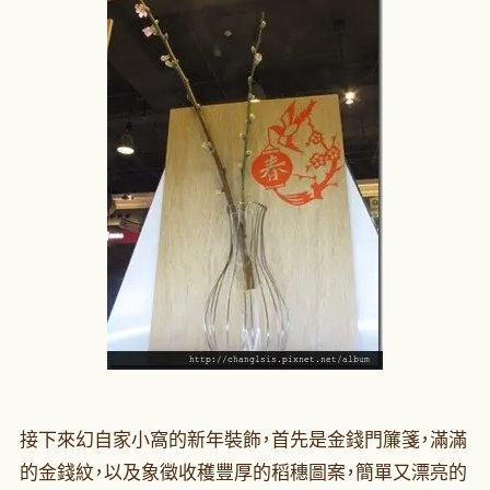
接下來幻自家小窩的新年裝飾，首先是金錢門簾箋，滿滿
的金錢紋，以及象徵收穫豐厚的稻穗圖案，簡單又漂亮的