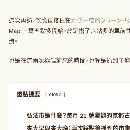
這次再訪，乾脆直接住在
九條一帶的グリーンリ
Map 上寫五點多開始，於是搭了六點多的車
潰。
也是在這兩次極端前來的時間，也算是抓到了適
重點提要
[
close
]
弘法市是什麼？每月 21 號舉辦的京都
來太早與來太晚：兩次踩點後抓到的市