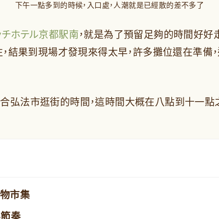
下午一點多到的時候，入口處，人潮就是已經散的差不多了
ッチホテル京都駅南
，就是為了預留足夠的時間好好走一
前往，結果到現場才發現來得太早，許多攤位還在準備
合弘法市逛街的時間，這時間大概在八點到十一點
古物市集
集節奏