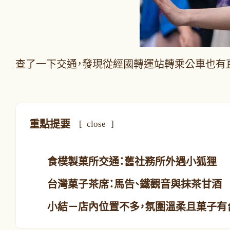
查了一下交通，發現從經國轉運站轉乘公車也有
重點提要
[
close
]
食樸製菓所交通：舊社務所外遇小狐狸
台灣菓子茶席：馬告、鐵觀音與抹茶甘酒
小結－店內位置不多，氛圍溫柔且菓子有