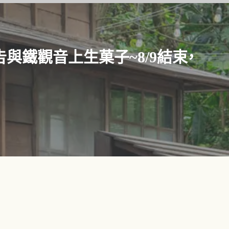
告與鐵觀音上生菓子~8/9結束，