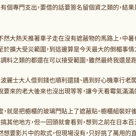
是有個專門支出，要借的話要簽名留個資之類的，結果
不然大熱天推著車子走在沒有遮蔽物的馬路上，中暑
至於擴大受災範圍，到這邊算是今天最大的倒楣事情
堆調料之類的都還在可以接受範圍，雖然最終我還是跑
跟波麗士大人借到錢也順利還錢、遇到好心機車行老闆
說要來的老大後來也沒出現等等，讓今天看霉氣滿滿
度，就是把櫥櫃的玻璃門貼上了遮蔽貼。櫥櫃組裝好後
空搞其他地方，但一回頭就會看到，想到之前在日本百
然想要影片中的款式，但現場沒有，只好挑了萬用的直