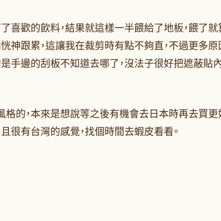
訂了喜歡的飲料，結果就這樣一半餵給了地板，餵了就
點恍神跟累，這讓我在裁剪時有點不夠直，不過更多原
的是手邊的刮板不知道去哪了，沒法子很好把遮蔽貼內
風格的，本來是想說等之後有機會去日本時再去買更
，且很有台灣的感覺，找個時間去蝦皮看看。