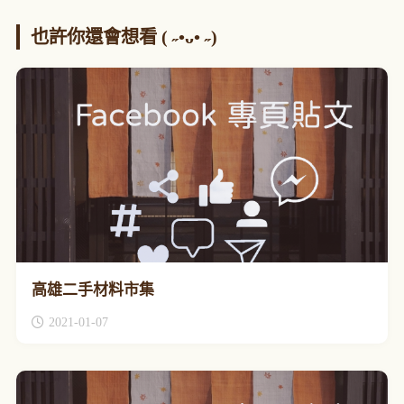
也許你還會想看 ( ˶•ᴗ• ˶)
高雄二手材料市集
2021-01-07