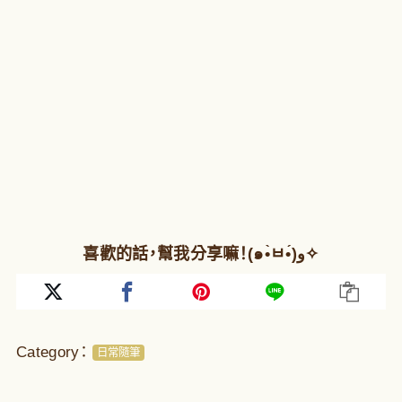
喜歡的話，幫我分享嘛！(๑•̀ㅂ•́)و✧
Category：
日常隨筆