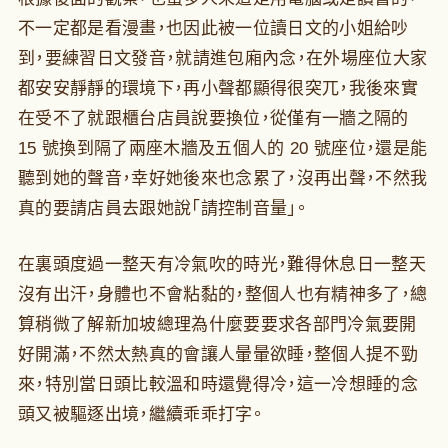
不一定都是看漫畫，也因此被一位讀日文的小姐給吵
到，要練習日文發音，就請進包廂內念，在外場座位大家
都安安靜靜的環境下，再小聲都顯得很突兀，我後來實
在受不了就跟櫃台店員說要換位，從僅有一牆之隔的
15 號換到隔了兩座木牆及五個人的 20 號座位，還是能
聽到她的聲音，幸好她後來也念累了，沒再出聲，不然我
真的要請店員去跟她說「請控制音量」。
在裏頭度過一整天有冷氣吹的時光，難得休息日一整天
沒有出汗，身體也不會粘黏的，整個人也有精神多了，總
算稍微了解新加坡總理為什麼要要求各部門冷氣要開
好開滿，不然太熱真的會讓人暈暈欲睡，整個人提不勁
來，特別當日頭比較溫和時還覺得冷，這一冷想睡的念
頭又被驅逐出境，繼續乖乖打字。