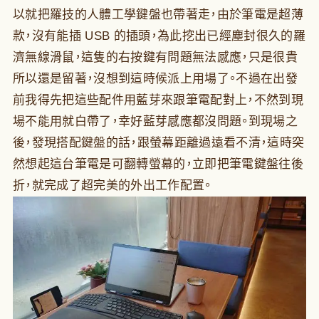
以就把羅技的人體工學鍵盤也帶著走，由於筆電是超薄
款，沒有能插 USB 的插頭，為此挖出已經塵封很久的羅
濟無線滑鼠，這隻的右按鍵有問題無法感應，只是很貴
所以還是留著，沒想到這時候派上用場了。不過在出發
前我得先把這些配件用藍芽來跟筆電配對上，不然到現
場不能用就白帶了，幸好藍芽感應都沒問題。到現場之
後，發現搭配鍵盤的話，跟螢幕距離過遠看不清，這時突
然想起這台筆電是可翻轉螢幕的，立即把筆電鍵盤往後
折，就完成了超完美的外出工作配置。