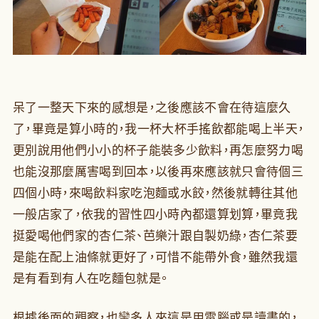
呆了一整天下來的感想是，之後應該不會在待這麼久
了，畢竟是算小時的，我一杯大杯手搖飲都能喝上半天，
更別說用他們小小的杯子能裝多少飲料，再怎麼努力喝
也能沒那麼厲害喝到回本，以後再來應該就只會待個三
四個小時，來喝飲料家吃泡麵或水餃，然後就轉往其他
一般店家了，依我的習性四小時內都還算划算，畢竟我
挺愛喝他們家的杏仁茶、芭樂汁跟自製奶綠，杏仁茶要
是能在配上油條就更好了，可惜不能帶外食，雖然我還
是有看到有人在吃麵包就是。
根據後面的觀察，也蠻多人來這是用電腦或是讀書的，