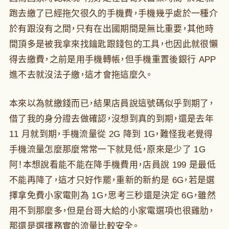
跑去繳了已經拖欠很久的手機費，手機幾乎處於一種介
於有跟沒有之間，只有在出國期間是無比重要，其他時
間頂多是被我拿來找鑰匙跟錢包的工具，也因此就很懶
得去繳費，之前是用手機轉帳，但手機重置後銀行 APP
進不去就沒法子繳，這才會拖這麼久。
本來以為就繳錢而已，結果店員說這號碼似乎到期了，
借了我的身分證去做確認，沒想到真的到期，還是去年
11 月就到期，手機流量從 2G 降到 1G，難怪我老覺得
手機流量怎麼那麼常常一下就見低，原來是少了 1G
阿！本想說看能不能在降手機費用，店員說 199 是最低
不能再降了，這才只好作罷，重新的新約是 6G，若是選
擇拿免費小家電則為 1G，思考三秒還是決定 6G，雖然
用不到那麼多，但是台哥大給的小家電選項也很雞肋，
那還是選擇務實的流量比較安全。