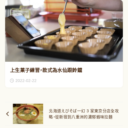
上生菓子練習，款式為水仙跟鈴鐺
2022-02-22
北海道えびそば一幻 3 家東京分店全攻
略，從新宿到八重洲的濃郁蝦味拉麵