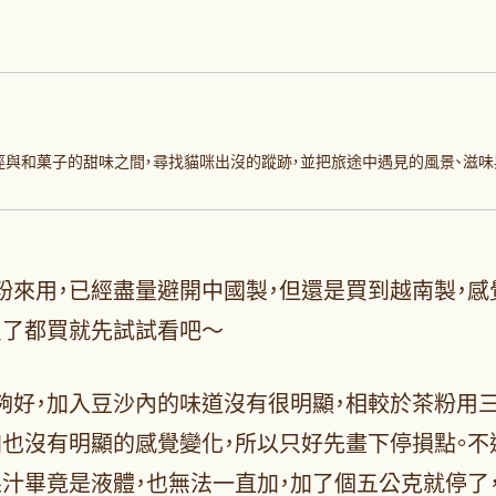
徑與和菓子的甜味之間，尋找貓咪出沒的蹤跡，並把旅途中遇見的風景、滋味
粉來用，已經盡量避開中國製，但還是買到越南製，感
買了都買就先試試看吧～
夠好，加入豆沙內的味道沒有很明顯，相較於茶粉用三
加也沒有明顯的感覺變化，所以只好先畫下停損點。不
汁畢竟是液體，也無法一直加，加了個五公克就停了