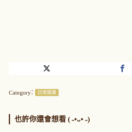
Category：
日常隨筆
也許你還會想看 ( ˶•ᴗ• ˶)