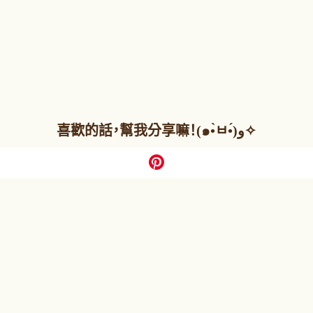
喜歡的話，幫我分享嘛！(๑•̀ㅂ•́)و✧