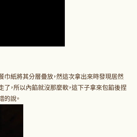
用餐巾紙將其分層疊放，然這次拿出來時發現居然
走了，所以內餡就沒那麼軟，這下子拿來包餡後捏
錯的說。