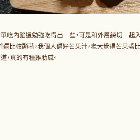
，單吃內餡還勉強吃得出一些，可是和外層練切一起入
道還比較顯著，我個人偏好芒果汁，老大覺得芒果醬
道，真的有種雞肋感。