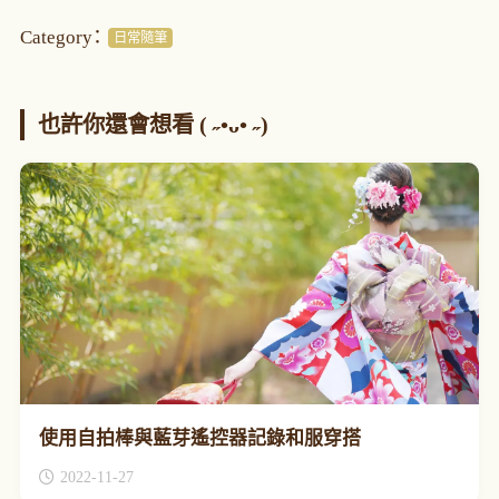
Category：
日常隨筆
也許你還會想看 ( ˶•ᴗ• ˶)
使用自拍棒與藍芽遙控器記錄和服穿搭
2022-11-27