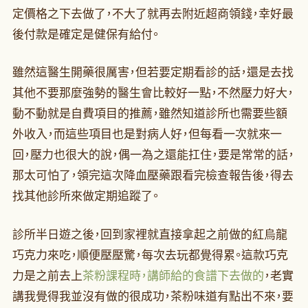
定價格之下去做了，不大了就再去附近超商領錢，幸好最
後付款是確定是健保有給付。
雖然這醫生開藥很厲害，但若要定期看診的話，還是去找
其他不要那麼強勢的醫生會比較好一點，不然壓力好大，
動不動就是自費項目的推薦，雖然知道診所也需要些額
外收入，而這些項目也是對病人好，但每看一次就來一
回，壓力也很大的說，偶一為之還能扛住，要是常常的話，
那太可怕了，領完這次降血壓藥跟看完檢查報告後，得去
找其他診所來做定期追蹤了。
診所半日遊之後，回到家裡就直接拿起之前做的紅烏龍
巧克力來吃，順便壓壓驚，每次去玩都覺得累。這款巧克
力是之前去上
茶粉課程時，講師給的食譜下去做的
，老實
講我覺得我並沒有做的很成功，茶粉味道有點出不來，要