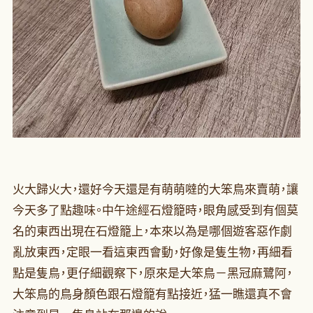
火大歸火大，還好今天還是有萌萌噠的大笨鳥來賣萌，讓
今天多了點趣味。中午途經石燈籠時，眼角感受到有個莫
名的東西出現在石燈籠上，本來以為是哪個遊客惡作劇
亂放東西，定眼一看這東西會動，好像是隻生物，再細看
點是隻鳥，更仔細觀察下，原來是大笨鳥－黑冠麻鷺阿，
大笨鳥的鳥身顏色跟石燈籠有點接近，猛一瞧還真不會