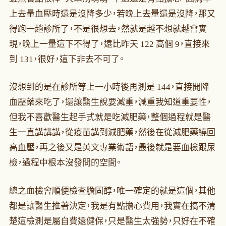
上去量血壓時還是沒降多少，若晚上去量還是沒降，那又
得跑一趟診所了，不是很想去，然就是越不想就越會實
現，晚上一量這下不得了，遠比昨天 122 高個 9，直接來
到 131，很好，這下非去不可了。
沒想到的是在診所等上一小時後再測是 144，直接開降
血壓藥來吃了，還讓醫生說要減重，減重我知道重要性，
但我不喜歡醫生起手式就是吃減肥藥，整個過程就是醫
生一直講講講，從疫苗講到減肥藥，然後在從減肥藥繞回
高血壓，再之後又是英文專業術語，最後就是要血檢跟尿
檢，過程中根本沒發問的空間。
總之血檢會順便檢查膽固醇，唯一確定的就是這個，其他
都是讓醫生推著決定，我是有點擔心費用，我實在搞不清
楚這檢測是屬自費還健保，只是醫生太強勢，只好在不確