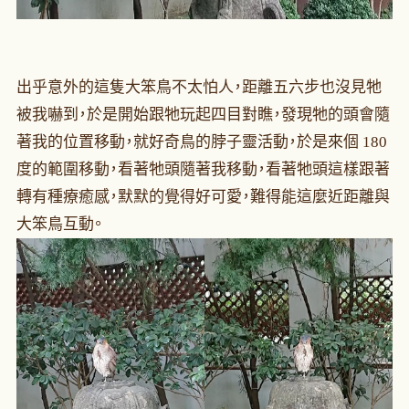
出乎意外的這隻大笨鳥不太怕人，距離五六步也沒見牠
被我嚇到，於是開始跟牠玩起四目對瞧，發現牠的頭會隨
著我的位置移動，就好奇鳥的脖子靈活動，於是來個 180
度的範圍移動，看著牠頭隨著我移動，看著牠頭這樣跟著
轉有種療癒感，默默的覺得好可愛，難得能這麼近距離與
大笨鳥互動。