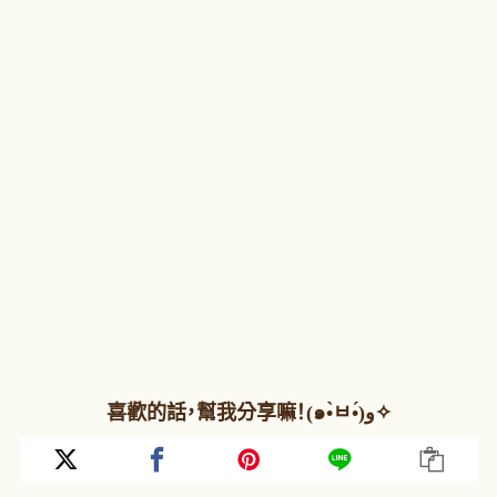
喜歡的話，幫我分享嘛！(๑•̀ㅂ•́)و✧