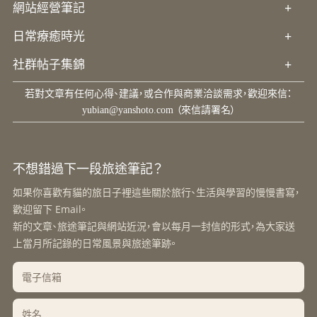
網站經營筆記
+
日常療癒時光
+
社群帖子集錦
+
若對文章有任何心得、建議，或合作與商業洽談需求，歡迎來信：
yubian@yanshoto.com
（來信請署名）
不想錯過下一段旅途筆記？
如果你喜歡有貓的旅日子裡這些關於旅行、生活與學習的慢慢書寫，
歡迎留下 Email。
新的文章、旅途筆記與網站近況，會以每月一封信的形式，為大家送
上當月所記錄的日常風景與旅途筆跡。