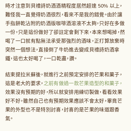
時才注意到貝禮詩奶酒酒精程度居然超達 50% 以上，
難怪我一直覺得奶酒很烈，看來不是我的錯覺。由於讓
手指餅乾沾附的奶酒版咖啡酒溶液不太夠，只好在多做
一份，只是這份做好了卻註定會剩下來，本來想喝掉，然
喝了一口就有點無法承受那強烈的酒味，正打算放棄時
突然一個想法，直接倒了牛奶進去變成貝禮詩奶酒拿
鐵，這也太好喝了，一口乾盡，讚。
結束提拉米蘇後，就進行之前預定安排的芒果和菓子，
這是老大的要求，
之前有做過一款芒果造型的和菓子，
效果沒有預期的好，所以就安排用練切製做，看看效果
好不好，雖然自己也有預期效果應該不會太好，畢竟芒
果的外型也不是特別討喜，討喜的是芒果的味道跟香
氣。