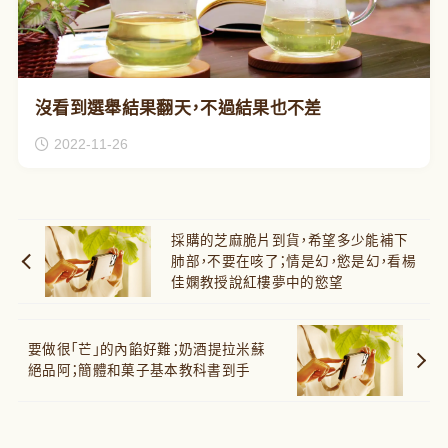
沒看到選舉結果翻天，不過結果也不差
2022-11-26
採購的芝麻脆片到貨，希望多少能補下
肺部，不要在咳了；情是幻，慾是幻，看楊
佳嫻教授說紅樓夢中的慾望
要做很「芒」的內餡好難；奶酒提拉米蘇
絕品阿；簡體和菓子基本教科書到手