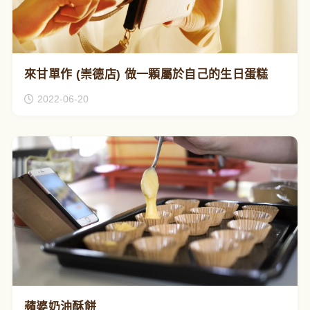
來甘單作 (崇德店) 做一顆屬於自己的生日蛋糕
2022-06-20
蘋婆奶油酥餅