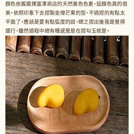
顏色依舊選擇富澤商店的天然黃色色素，這顏色真的很
美，依照印象下去捏製金煌芒果的型，不過捏的有點太
平面了，應該是要有點弧度的說，總之捏出後我是覺得
還行，雖然過程中總有種感覺是在捏勾玉就是。