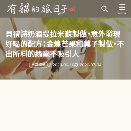
貝禮詩奶酒提拉米蘇製做，意外發現
好喝的配方；金煌芒果和菓子製做，不
出所料的絲毫不吸引人
2023-06-10
2026-07-04
日常隨筆