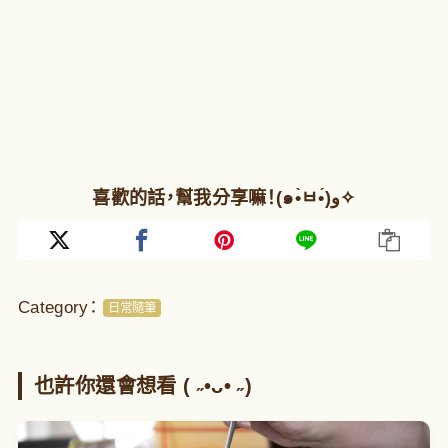
喜歡的話，幫我分享嘛！(๑•̀ㅂ•́)و✧
Category：
日常隨筆
也許你還會想看 ( ˶•ᴗ• ˶)