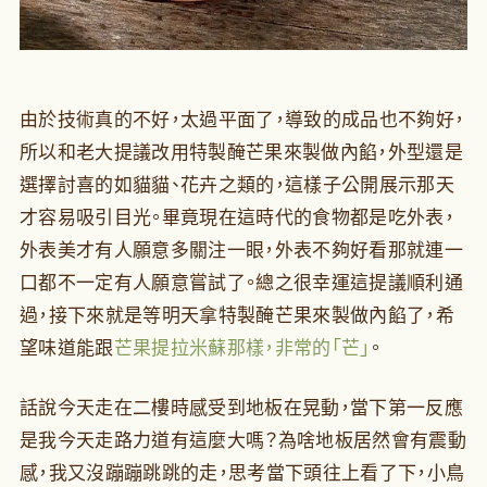
由於技術真的不好，太過平面了，導致的成品也不夠好，
所以和老大提議改用特製醃芒果來製做內餡，外型還是
選擇討喜的如貓貓、花卉之類的，這樣子公開展示那天
才容易吸引目光。畢竟現在這時代的食物都是吃外表，
外表美才有人願意多關注一眼，外表不夠好看那就連一
口都不一定有人願意嘗試了。總之很幸運這提議順利通
過，接下來就是等明天拿特製醃芒果來製做內餡了，希
望味道能跟
芒果提拉米蘇那樣，非常的「芒」
。
話說今天走在二樓時感受到地板在晃動，當下第一反應
是我今天走路力道有這麼大嗎？為啥地板居然會有震動
感，我又沒蹦蹦跳跳的走，思考當下頭往上看了下，小鳥