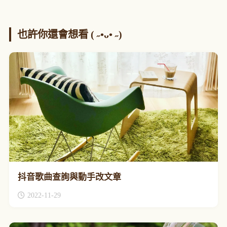
也許你還會想看 ( ˶•ᴗ• ˶)
抖音歌曲查詢與動手改文章
2022-11-29