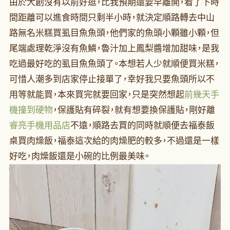
由於大創沒有以前好逛，比我預期還要早離開，看了下時
間距離可以進食時間只剩半小時，就決定順路轉去中山
路無名米糕買虱目魚魚頭，他們家的魚頭小顆雖小顆，但
尾端處理乾淨沒有魚鱗，魯汁加上鳳梨醬增加甜味，是我
吃過最好吃的虱目魚魚頭了。本想若人少就順便買米糕，
可惜人潮多到店家停止接單了，幸好我只要魚頭所以不
用等就能買，本來買完就要回家，只是突然想起
前幾天手
機撞到硬物
，保護貼有碎裂，就有想要換保護貼，剛好離
睿亮手機用品店
不遠，順路去買的同時就順便去福泰飯
桌買肉燥飯，福泰這次給的肉燥肥的較多，不過還是一樣
好吃，肉燥飯還是小碗的比例最美味。