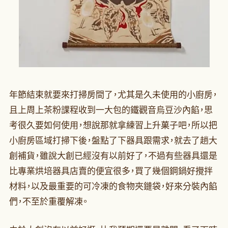
年節結束就要來打掃房間了，尤其是久未使用的小廚房，
且上周上茶粉課程收到一大包的鐵觀音烏豆沙內餡，思
考很久要如何使用，想說那就拿練習上升菓子吧，所以把
小廚房區域打掃下後，盤點了下器具跟需求，就去了趟大
創補貨，雖說大創已經沒有以前好了，不過有些器具還是
比專業烘培器具店賣的便宜很多，買了幾個鋼鍋好攪拌
材料，以及最重要的可冷凍的食物夾鏈袋，好來分裝內餡
們，不至於重覆解凍。