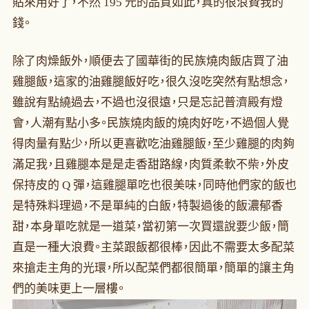
貼來用好了，不然 195 元的品質如此，真的很浪費我的
錢。
除了肉燥飯外，順便去了國華街的民族燒肉飯店買了油
雞腿飯，這家的油雞腿飯好吃，很久沒吃突然有點想念，
雖說有點繞過去，不過也沒很遠，只是忘記普濟殿有燈
會，人潮有點小多。民族燒肉飯的燒肉好吃，不過個人覺
得肉量有點少，所以更喜歡吃油雞腿飯，至少雞腿的肉夠
滿足我，且雞腿本是是走香甜路線，肉質柔軟不柴，外皮
保持皮的 Q 彈，這雞腿單吃也很美味，同時他們家的飯也
是特殊料理過，不是單純的白飯，特製過後的飯濃郁香
甜，本身單吃就是一道菜，當初第一次買還說要少飯，簡
直是一種大浪費。主菜跟飯都很棒，因此不需要太多配菜
來搶走主角的光環，所以配菜們都很簡單，簡單的讓主角
們的美味更上一層樓。