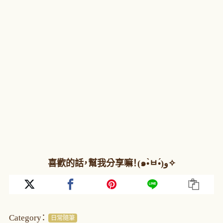
喜歡的話，幫我分享嘛！(๑•̀ㅂ•́)و✧
Category：
日常隨筆