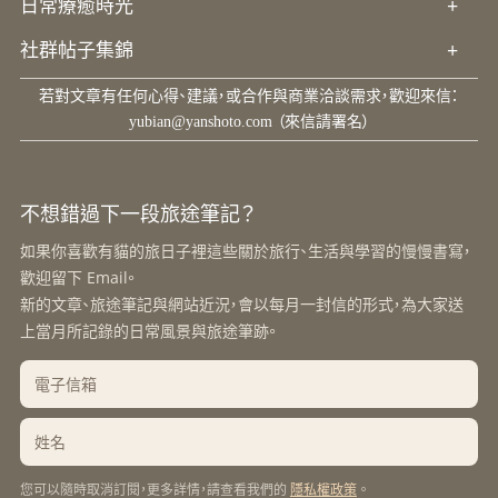
日常療癒時光
+
社群帖子集錦
+
若對文章有任何心得、建議，或合作與商業洽談需求，歡迎來信：
yubian@yanshoto.com
（來信請署名）
不想錯過下一段旅途筆記？
如果你喜歡有貓的旅日子裡這些關於旅行、生活與學習的慢慢書寫，
歡迎留下 Email。
新的文章、旅途筆記與網站近況，會以每月一封信的形式，為大家送
上當月所記錄的日常風景與旅途筆跡。
您可以隨時取消訂閱，更多詳情，請查看我們的
。
隱私權政策