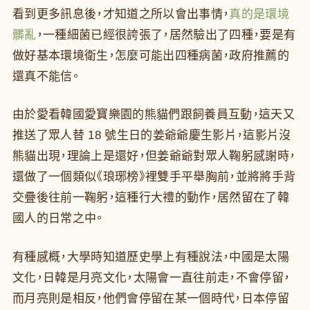
看到更多訊息後，才知道之所以會出事情，
真的是環境
髒亂
，一種細菌已經很誇張了，居然驗出了四種，要是有
做好基本環境衛生，怎麼可能出四種病菌，政府推薦的
還真不能信。
由於愛看韓國愛寶樂園的熊貓們跟飼養員互動，這天又
推送了眾人替 18 號生日的姜爺爺慶生影片，這影片沒
熊貓出現，理論上是還好，但姜爺爺對眾人鞠躬感謝時，
還做了一個類似《琅琊榜》裡雙手平舉胸前，並將將手背
交疊後往前一鞠躬，這種行大禮的動作，居然留在了韓
國人的日常之中。
有種感概，大學時知道歷史學上有種說法，中國是太陽
文化，日韓是月亮文化，太陽會一直往前走，不會停留，
而月亮則是相反，他們會停留在某一個時代，日本停留