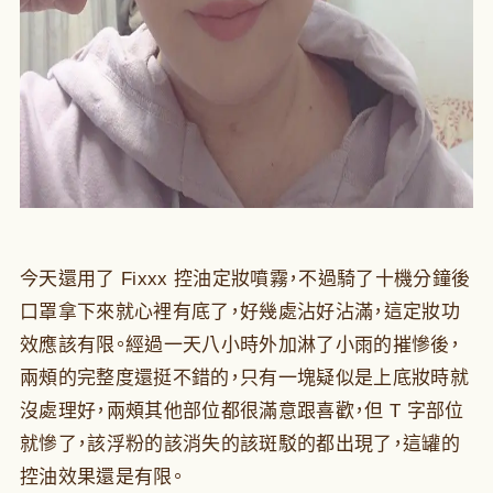
今天還用了 Fixxx 控油定妝噴霧，不過騎了十機分鐘後
口罩拿下來就心裡有底了，好幾處沾好沾滿，這定妝功
效應該有限。經過一天八小時外加淋了小雨的摧慘後，
兩頰的完整度還挺不錯的，只有一塊疑似是上底妝時就
沒處理好，兩頰其他部位都很滿意跟喜歡，但 T 字部位
就慘了，該浮粉的該消失的該斑駁的都出現了，這罐的
控油效果還是有限。