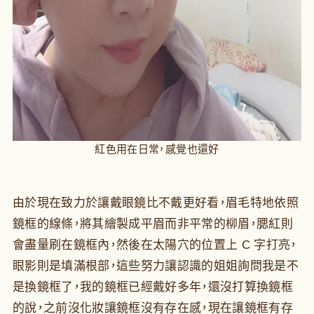
紅色用在日常，感覺也還好
由於現在致力於讓戴眼鏡比不戴更好看，眉毛特地依照
鏡框的線條，將其繪製成平眉而非平常的柳眉，腮紅則
會盡量刷在鏡框內，然後在太陽穴的位置上 C 字打亮，
眼影則是填滿根部，這些努力讓認識的姐姐詢問我是不
是換鏡框了，我的鏡框已經戴好多年，還沒打算換鏡框
的說，之前沒化妝讓鏡框沒有存在感，現在讓鏡框有存