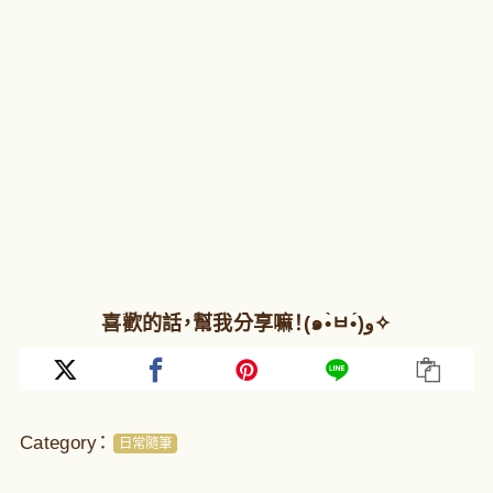
喜歡的話，幫我分享嘛！(๑•̀ㅂ•́)و✧
Category：
日常隨筆