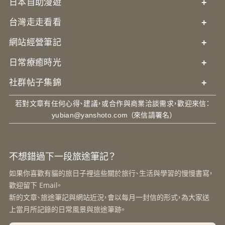
日本自助漫遊
+
台灣走走看看
+
網站經營筆記
+
日常療癒時光
+
社群帖子集錦
+
若對文章有任何心得、建議，或合作與商業洽談需求，歡迎來信：
yubian@yanshoto.com
（來信請署名）
不想錯過下一段旅途筆記？
如果你喜歡有貓的旅日子裡這些關於旅行、生活與學習的慢慢書寫，
歡迎留下 Email。
新的文章、旅途筆記與網站近況，會以每月一封信的形式，為大家送
上當月所記錄的日常風景與旅途筆跡。